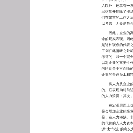
入以外，还享有一
出这笔开销除了排
们在繁重的工作之
以考虑，无疑是符
因此，企业的高级
念的现实表现。因此
是这种观点的代表
工划在此范畴之外
考评的，以一个完
以对企业的重要性
的区别是不言而喻
企业的普通员工和
将人力从企业的“
的。它表现为对前
的人力浪费；其次
在宏观层面上优化
是会增加企业的经
是，在人力稀缺、
的代价购入人力资本
源”比“节流”的意