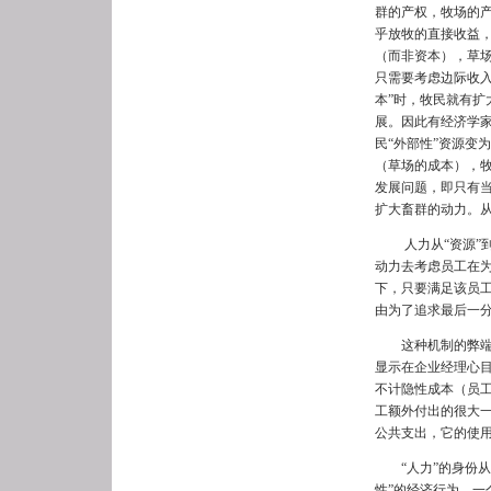
群的产权，牧场的产
乎放牧的直接收益，
（而非资本），草
只需要考虑边际收入
本”时，牧民就有扩
展。因此有经济学
民“外部性”资源变
（草场的成本），
发展问题，即只有当
扩大畜群的动力。
人力从“资源”到
动力去考虑员工在
下，只要满足该员
由为了追求最后一分
这种机制的弊端是
显示在企业经理心目
不计隐性成本（员
工额外付出的很大
公共支出，它的使
“人力”的身份从“
性”的经济行为。一